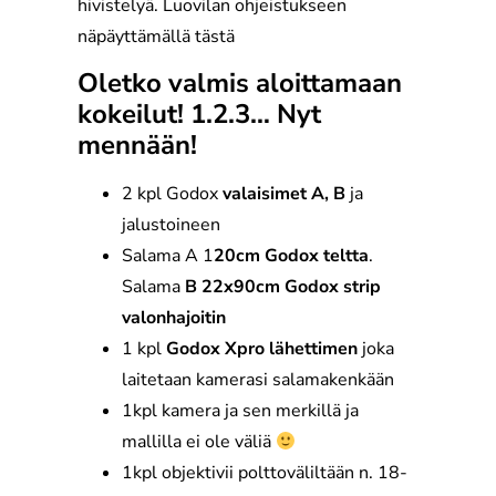
hivistelyä. Luovilan ohjeistukseen
näpäyttämällä tästä
Oletko valmis aloittamaan
kokeilut! 1.2.3… Nyt
mennään!
2 kpl Godox
valaisimet A, B
ja
jalustoineen
Salama A 1
20cm Godox teltta
.
Salama
B 22x90cm Godox strip
valonhajoitin
1 kpl
Godox Xpro lähettimen
joka
laitetaan kamerasi salamakenkään
1kpl kamera ja sen merkillä ja
mallilla ei ole väliä
1kpl objektivii polttoväliltään n. 18-