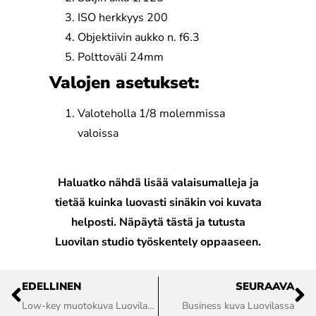
ISO herkkyys 200
Objektiivin aukko n. f6.3
Polttoväli 24mm
Valojen asetukset:
Valoteholla 1/8 molemmissa
valoissa
Haluatko nähdä lisää valaisumalleja ja
tietää kuinka luovasti sinäkin voi kuvata
helposti.
Näpäytä tästä
ja tutusta
Luovilan studio työskentely oppaaseen.
EDELLINEN
SEURAAVA
Low-key muotokuva Luovilassa
Business kuva Luovilassa