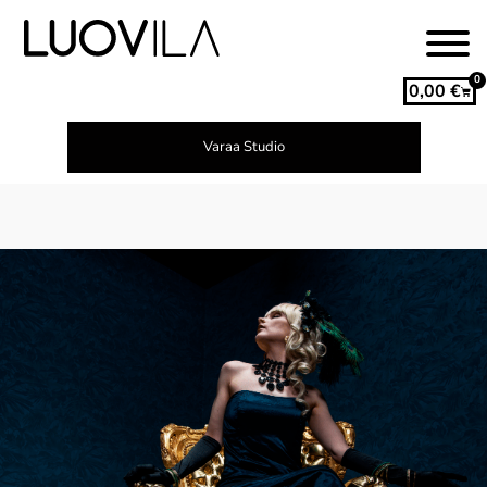
0
0,00
€
Varaa Studio