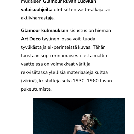
mukaisen
Glamour kuvan Luovilan
valaisuohjeilla
olet sitten vasta-alkaja tai
aktiivharrastaja.
Glamour kulmauksen
sisustus on hieman
Art Deco
tyylinen jossa voit luoda
tyylikästä ja ei-perinteistä kuvaa. Tähän
taustaan sopii erinomaisesti, että mallin
vaatteissa on voimakkaat värit ja
rekvisiitassa ylellisiä materiaaleja kultaa
(värinä), kristalleja sekä 1930-1960 luvun
pukeutumista.