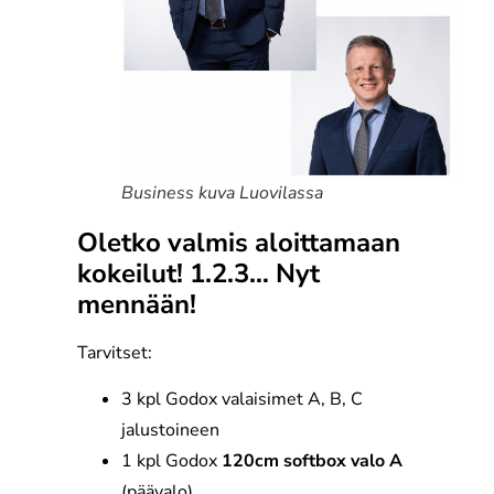
Business kuva Luovilassa
Oletko valmis aloittamaan
kokeilut! 1.2.3… Nyt
mennään!
Tarvitset:
3 kpl Godox valaisimet A, B, C
jalustoineen
1 kpl Godox
120cm softbox valo A
(päävalo),