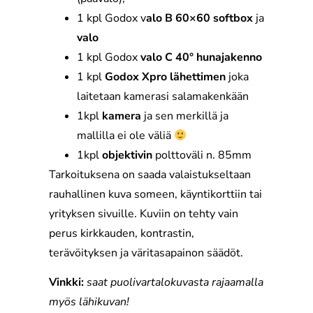
1 kpl Godox v
alo B 60×60 softbox
ja
valo
1 kpl Godox
valo C 40° hunajakenno
1 kpl
Godox Xpro lähettimen
joka
laitetaan kamerasi salamakenkään
1kpl
kamera
ja sen merkillä ja
mallilla ei ole väliä
1kpl
objektivin
polttoväli n. 85mm
Tarkoituksena on saada valaistukseltaan
rauhallinen kuva someen, käyntikorttiin tai
yrityksen sivuille. Kuviin on tehty vain
perus kirkkauden, kontrastin,
terävöityksen ja väritasapainon säädöt.
Vinkki:
saat puolivartalokuvasta rajaamalla
myös lähikuvan!