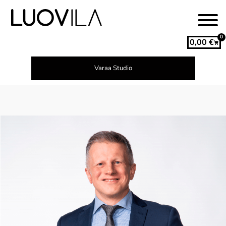
0
0,00
€
Varaa Studio