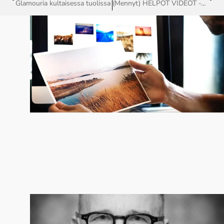
Glamouria kultaisessa tuolissa
(Mennyt) HELPOT VIDEOT -TYÖPAJA TO 24.11 JA TO 8.12 KLO. 17:00- 20:00